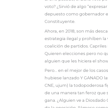
voto? ¿Sirvió de algo “expresa
depuesto como gobernador elec
Constituyente.
Ahora, en 2018, son más desc
estrategia ilegal y prohíben l
coalición de partidos. Capriles
Quieren elecciones pero no qu
alguien que les hiciera el show
Pero… en el mejor de los caso
hubiese lanzado Y GANADO las
CNE, ujum) la todopoderosa fi
de una manera tan feroz que s
gana. ¿Alguien ve a Diosdado 
de la oposición, llámese como