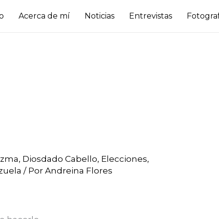
io
Acerca de mí
Noticias
Entrevistas
Fotogra
ezma
,
Diosdado Cabello
,
Elecciones
,
zuela
/ Por
Andreina Flores