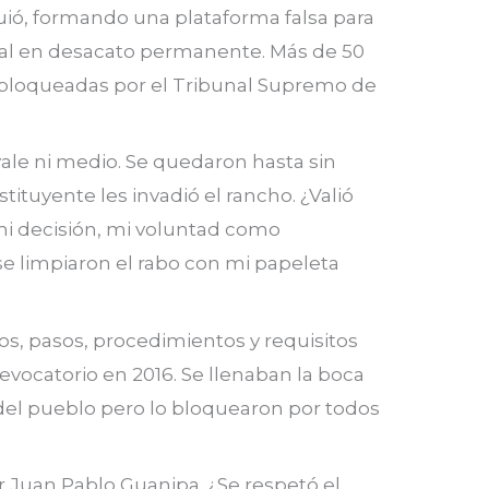
uió, formando una plataforma falsa para
nal en desacato permanente. Más de 50
n bloqueadas por el Tribunal Supremo de
vale ni medio. Se quedaron hasta sin
ituyente les invadió el rancho. ¿Valió
mi decisión, mi voluntad como
e limpiaron el rabo con mi papeleta
os, pasos, procedimientos y requisitos
evocatorio en 2016. Se llenaban la boca
del pueblo pero lo bloquearon por todos
or Juan Pablo Guanipa. ¿Se respetó el