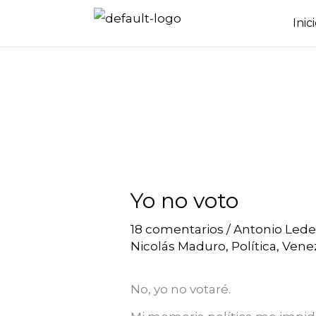
Ir
Inic
al
contenido
Yo no voto
18 comentarios
/
Antonio Led
Nicolás Maduro
,
Política
,
Vene
No, yo no votaré.