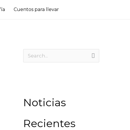
fía
Cuentos para llevar
B
u
s
c
a
Noticias
r
:
Recientes