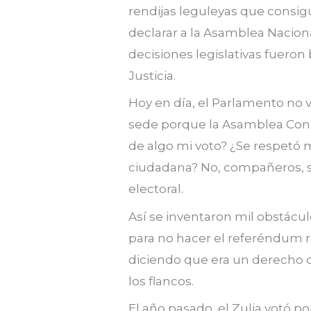
rendijas leguleyas que consig
declarar a la Asamblea Nacio
decisiones legislativas fuero
Justicia.
Hoy en día, el Parlamento no 
sede porque la Asamblea Const
de algo mi voto? ¿Se respetó 
ciudadana? No, compañeros, s
electoral.
Así se inventaron mil obstácul
para no hacer el referéndum r
diciendo que era un derecho 
los flancos.
El año pasado, el Zulia votó p