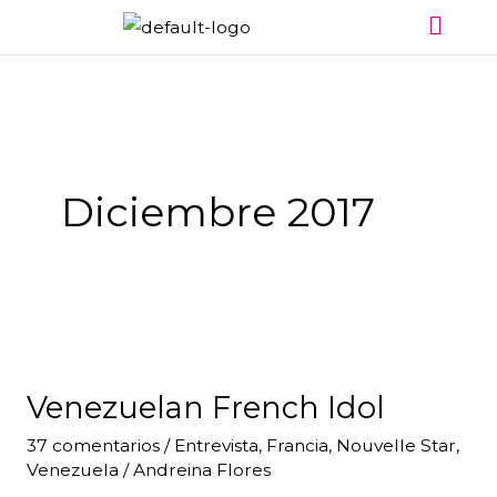
Menú
Ir
al
contenido
Diciembre 2017
Venezuelan
French
Venezuelan French Idol
Idol
37 comentarios
/
Entrevista
,
Francia
,
Nouvelle Star
,
Venezuela
/
Andreina Flores