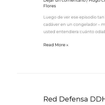
Dejar un comentario
/
Hugo C
Flores
a
Gaddafi
Luego de ver ese episodio tan
muerto\»
cadáver en un congelador – mu
usted entendiera cuánto odiab
Read More »
Red Defensa DDHH
Red