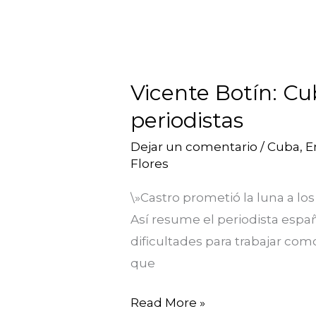
Vicente
Botín:
Vicente Botín: Cu
Cuba
periodistas
es
la
Dejar un comentario
/
Cuba
,
E
segunda
Flores
cárcel
\»Castro prometió la luna a los
del
Así resume el periodista españ
mundo
dificultades para trabajar com
para
que
los
periodistas
Read More »