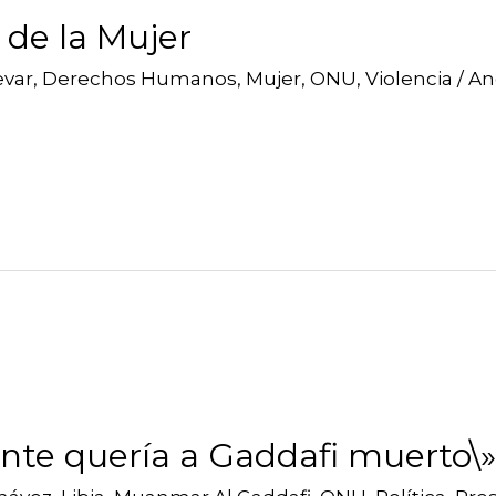
 de la Mujer
evar
,
Derechos Humanos
,
Mujer
,
ONU
,
Violencia
/
An
ente quería a Gaddafi muerto\