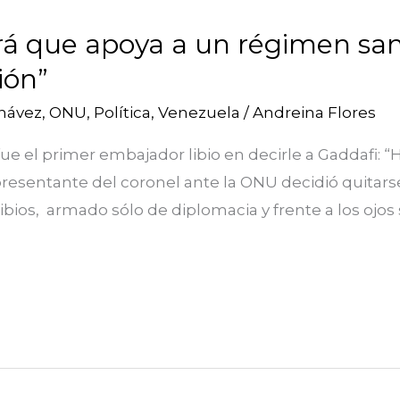
á que apoya a un régimen san
ión”
hávez
,
ONU
,
Política
,
Venezuela
/
Andreina Flores
e el primer embajador libio en decirle a Gaddafi: “
presentante del coronel ante la ONU decidió quitars
 libios, armado sólo de diplomacia y frente a los ojo