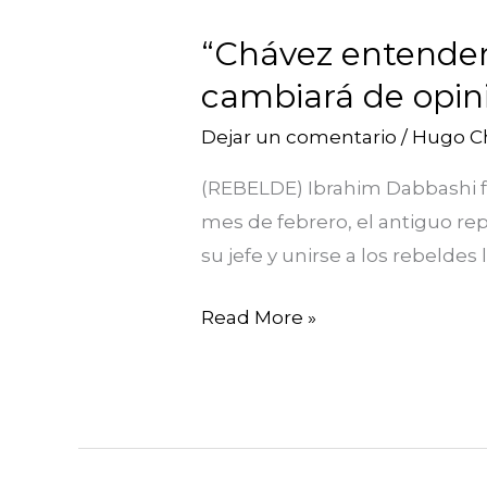
entenderá
“Chávez entender
que
cambiará de opin
apoya
a
Dejar un comentario
/
Hugo C
un
(REBELDE) Ibrahim Dabbashi fu
régimen
mes de febrero, el antiguo re
sangriento
su jefe y unirse a los rebeldes
y
cambiará
Read More »
de
opinión”