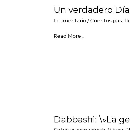
verdadero
Un verdadero Día
Día
de
1 comentario
/
Cuentos para ll
la
Read More »
Mujer
Dabbashi:
\»La
Dabbashi: \»La g
gente
quería