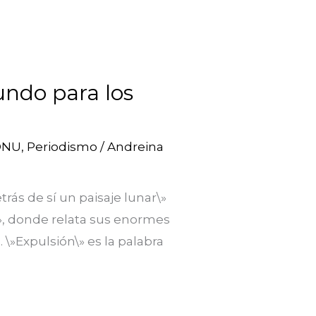
undo para los
ONU
,
Periodismo
/
Andreina
rás de sí un paisaje lunar\»
\», donde relata sus enormes
\»Expulsión\» es la palabra