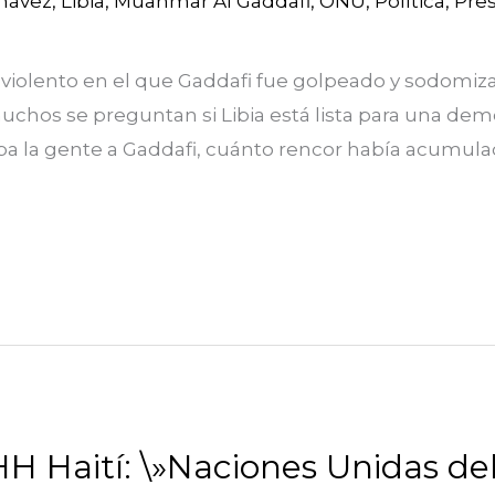
hávez
,
Libia
,
Muanmar Al Gaddafi
,
ONU
,
Política
,
Pre
 violento en el que Gaddafi fue golpeado y sodomiz
chos se preguntan si Libia está lista para una demo
a la gente a Gaddafi, cuánto rencor había acumulad
 Haití: \»Naciones Unidas deb