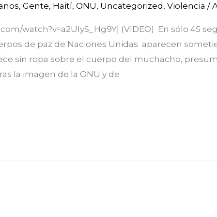
anos
,
Gente
,
Haití
,
ONU
,
Uncategorized
,
Violencia
/
A
.com/watch?v=a2UIyS_Hg9Y] (VIDEO) En sólo 45 se
erpos de paz de Naciones Unidas aparecen sometie
rece sin ropa sobre el cuerpo del muchacho, presu
ras la imagen de la ONU y de