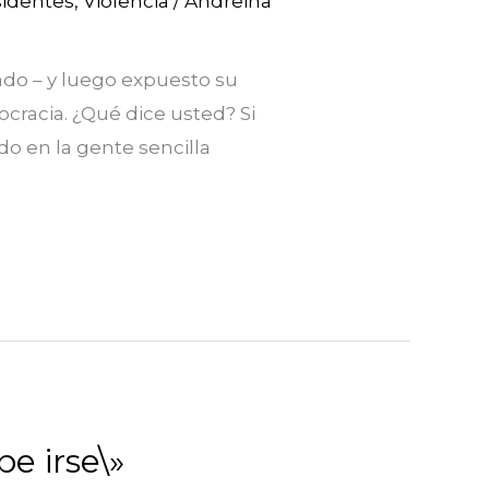
sidentes
,
Violencia
/
Andreina
ado – y luego expuesto su
cracia. ¿Qué dice usted? Si
o en la gente sencilla
e irse\»