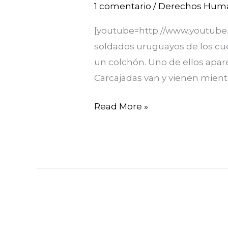
Defensa
1 comentario
/
Derechos Hum
DDHH
[youtube=http://www.youtube
Haití:
soldados uruguayos de los cu
\»Naciones
un colchón. Uno de ellos apa
Unidas
Carcajadas van y vienen mient
debe
irse\»
Read More »
“Chávez