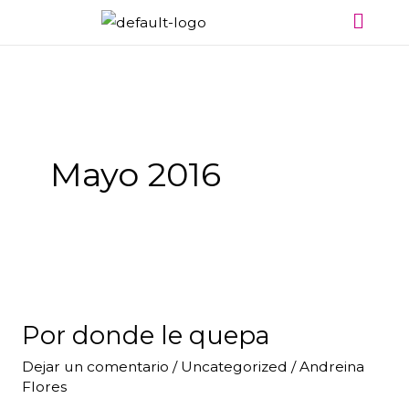
Menú
Ir
al
contenido
Mayo 2016
Por
donde
Por donde le quepa
le
quepa
Dejar un comentario
/
Uncategorized
/
Andreina
Flores