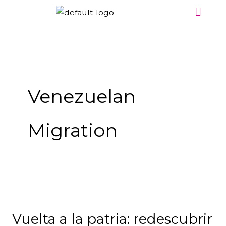
Menú
Ir
al
contenido
Venezuelan
Migration
Vuelta
a
Vuelta a la patria: redescubrir
la