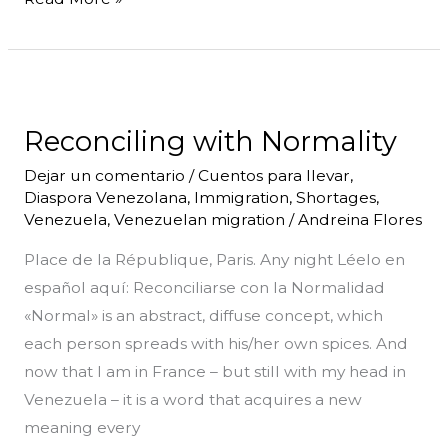
Reconciling
with
Reconciling with Normality
Normality
Dejar un comentario
/
Cuentos para llevar
,
Diaspora Venezolana
,
Immigration
,
Shortages
,
Venezuela
,
Venezuelan migration
/
Andreina Flores
Place de la République, Paris. Any night Léelo en
español aquí: Reconciliarse con la Normalidad
«Normal» is an abstract, diffuse concept, which
each person spreads with his/her own spices. And
now that I am in France – but still with my head in
Venezuela – it is a word that acquires a new
meaning every