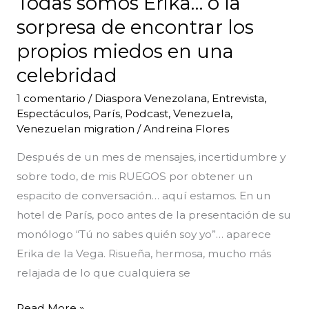
Todas somos Erika… o la
Erika…
o
sorpresa de encontrar los
la
propios miedos en una
sorpresa
celebridad
de
1 comentario
/
Diaspora Venezolana
,
Entrevista
,
encontrar
Espectáculos
,
París
,
Podcast
,
Venezuela
,
los
Venezuelan migration
/
Andreina Flores
propios
Después de un mes de mensajes, incertidumbre y
miedos
sobre todo, de mis RUEGOS por obtener un
en
espacito de conversación… aquí estamos. En un
una
hotel de París, poco antes de la presentación de su
celebridad
monólogo “Tú no sabes quién soy yo”… aparece
Erika de la Vega. Risueña, hermosa, mucho más
relajada de lo que cualquiera se
Read More »