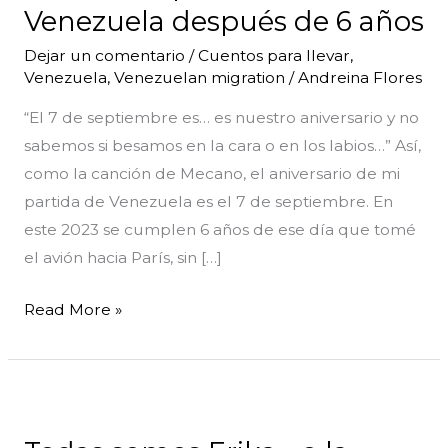
patria:
Venezuela después de 6 años
redescubrir
Dejar un comentario
/
Cuentos para llevar
,
Venezuela
Venezuela
,
Venezuelan migration
/
Andreina Flores
después
“El 7 de septiembre es… es nuestro aniversario y no
de
sabemos si besamos en la cara o en los labios…” Así,
6
como la canción de Mecano, el aniversario de mi
años
partida de Venezuela es el 7 de septiembre. En
este 2023 se cumplen 6 años de ese día que tomé
el avión hacia París, sin […]
Read More »
Todas
somos