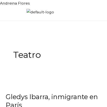
Ir
Andreina Flores
al
contenido
Menú
Teatro
Gledys
Ibarra,
Gledys Ibarra, inmigrante en
inmigrante
en
París